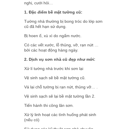
nghị, cưới hỏi…
1. Đặc điểm bề mặt tường cũ:
Tường nhà thường bị bong tróc do lớp sơn
cũ đã hết hạn sử dụng.
Bị hoen ố, xù xì do ngấm nước.
Có các vết xước, lỗ thủng, vỡ, rạn nứt …
bởi các hoạt động hàng ngày.
2. Dịch vụ sơn nhà cũ đẹp như mới:
Xử lí tường nhà trước khi sơn lại
Vệ sinh sạch sẽ bề mặt tường cũ.
Vá lại chỗ tường bị rạn nứt, thủng vỡ… .
Vệ sinh sạch sẽ lại bề mặt tường lần 2.
Tiến hành thi công lăn sơn.
Xử lý linh hoạt các tình huống phát sinh
(nếu có)
Sử dụng các kỹ thuật sơn nhà chuyên