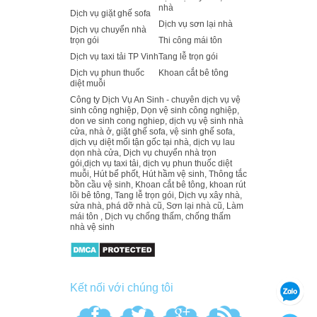
nhà
Dịch vụ giặt ghế sofa
Dịch vụ sơn lại nhà
Dịch vụ chuyển nhà
trọn gói
Thi công mái tôn
Dịch vụ taxi tải TP Vinh
Tang lễ trọn gói
Dịch vụ phun thuốc
Khoan cắt bê tông
diệt muỗi
Công ty Dịch Vụ An Sinh - chuyên dịch vụ vệ
sinh công nghiệp, Dọn vệ sinh công nghiệp,
don ve sinh cong nghiep, dịch vụ vệ sinh nhà
cửa, nhà ở, giặt ghế sofa, vệ sinh ghế sofa,
dịch vụ diệt mối tận gốc tại nhà, dịch vụ lau
dọn nhà cửa, Dịch vụ chuyển nhà trọn
gói,dịch vụ taxi tải, dịch vụ phun thuốc diệt
muỗi, Hút bể phốt, Hút hầm vệ sinh, Thông tắc
bồn cầu vệ sinh, Khoan cắt bê tông, khoan rút
lõi bê tông, Tang lễ trọn gói, Dịch vụ xây nhà,
sửa nhà, phá dỡ nhà cũ, Sơn lại nhà cũ, Làm
mái tôn , Dịch vụ chống thấm, chống thấm
nhà vệ sinh
Kết nối với chúng tôi