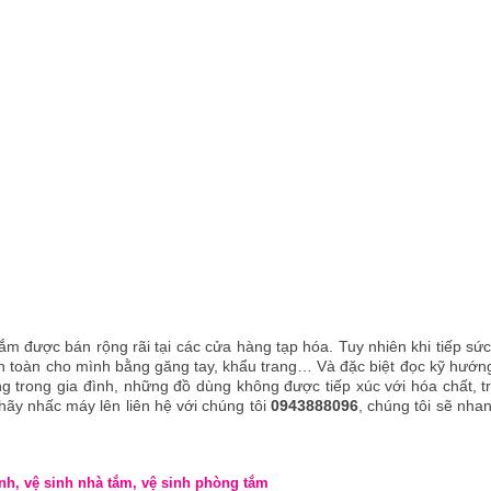
ắm được bán rộng rãi tại các cửa hàng tạp hóa. Tuy nhiên khi tiếp sức
an toàn cho mình bằng găng tay, khẩu trang… Và đặc biệt đọc kỹ hướn
 trong gia đình, những đồ dùng không được tiếp xúc với hóa chất, t
 hãy nhấc máy lên liên hệ với chúng tôi
0943888096
, chúng tôi sẽ nha
nh, vệ sinh nhà tắm, vệ sinh phòng tắm