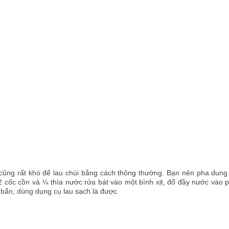
ng rất khó để lau chùi bằng cách thông thường. Bạn nên pha dung 
/2 cốc cồn và ¼ thìa nước rửa bát vào một bình xịt, đổ đầy nước vào 
bị bẩn, dùng dụng cụ lau sạch là được.