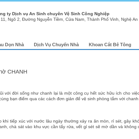
ng ty Dịch vụ An Sinh chuyên Vệ Sinh Công Nghiệp
 11, Ngõ 2, Đường Nguyễn Tiềm, Cửa Nam, Thành Phố Vinh, Nghệ An
au Dọn Nhà
Dịch Vụ Chuyển Nhà
Khoan Cắt Bê Tông
Nhờ CHANH
i với đời sống như chanh lại là một công cụ hết sức hữu ích cho việc
cùng bạn điểm qua các cách đơn giản để vệ sinh phòng tắm với chanh
 khi tiếp xúc với nước lâu ngày thường xảy ra ăn mòn, rỉ sét, gây khó
hanh, chà sát vào khu vực cần tẩy rửa, vết gỉ sét sẽ mờ dần và không