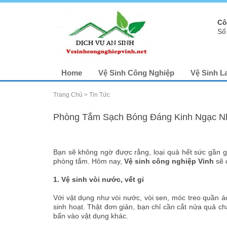
Cô
Số
Home
Vệ Sinh Công Nghiệp
Vệ Sinh L
Trang Chủ
>
Tin Tức
Phòng Tắm Sạch Bóng Đáng Kinh Ngạc 
Bạn sẽ không ngờ được rằng, loại quả hết sức gần gũ
phòng tắm. Hôm nay,
Vệ sinh công nghiệp Vinh
sẽ 
1. Vệ sinh vòi nước, vết gỉ
Với vật dụng như vòi nước, vòi sen, móc treo quần áo
sinh hoạt. Thật đơn giản, bạn chỉ cần cắt nửa quả c
bẩn vào vật dụng khác.