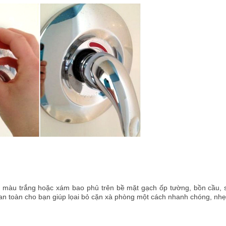
 màu trắng hoặc xám bao phủ trên bề mặt gạch ốp tường, bồn cầu, 
p an toàn cho bạn giúp lọai bỏ cặn xà phòng một cách nhanh chóng, nh