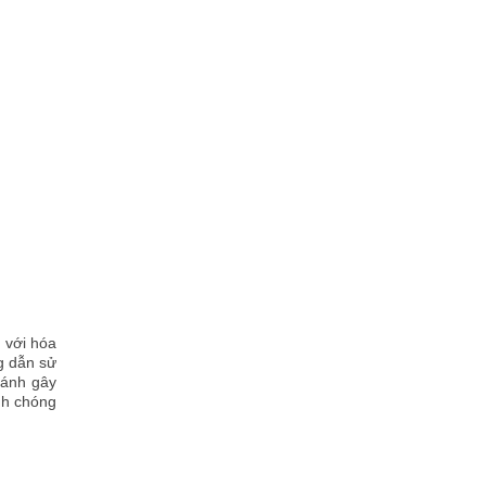
 với hóa
g dẫn sử
ránh gây
nh chóng