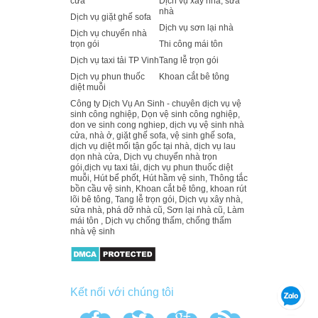
cửa
Dịch vụ xây nhà, sửa
nhà
Dịch vụ giặt ghế sofa
Dịch vụ sơn lại nhà
Dịch vụ chuyển nhà
trọn gói
Thi công mái tôn
Dịch vụ taxi tải TP Vinh
Tang lễ trọn gói
Dịch vụ phun thuốc
Khoan cắt bê tông
diệt muỗi
Công ty Dịch Vụ An Sinh - chuyên dịch vụ vệ
sinh công nghiệp, Dọn vệ sinh công nghiệp,
don ve sinh cong nghiep, dịch vụ vệ sinh nhà
cửa, nhà ở, giặt ghế sofa, vệ sinh ghế sofa,
dịch vụ diệt mối tận gốc tại nhà, dịch vụ lau
dọn nhà cửa, Dịch vụ chuyển nhà trọn
gói,dịch vụ taxi tải, dịch vụ phun thuốc diệt
muỗi, Hút bể phốt, Hút hầm vệ sinh, Thông tắc
bồn cầu vệ sinh, Khoan cắt bê tông, khoan rút
lõi bê tông, Tang lễ trọn gói, Dịch vụ xây nhà,
sửa nhà, phá dỡ nhà cũ, Sơn lại nhà cũ, Làm
mái tôn , Dịch vụ chống thấm, chống thấm
nhà vệ sinh
Kết nối với chúng tôi