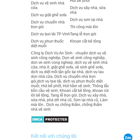
Hút bể phốt
Dịch vụ vệ sinh nhà
cửa
Dịch vụ xây nhà, sửa
nhà
Dịch vụ giặt ghế sofa
Dịch vụ sơn lại nhà
Dịch vụ chuyển nhà
trọn gói
Thi công mái tôn
Dịch vụ taxi tải TP Vinh
Tang lễ trọn gói
Dịch vụ phun thuốc
Khoan cắt bê tông
diệt muỗi
Công ty Dịch Vụ An Sinh - chuyên dịch vụ vệ
sinh công nghiệp, Dọn vệ sinh công nghiệp,
don ve sinh cong nghiep, dịch vụ vệ sinh nhà
cửa, nhà ở, giặt ghế sofa, vệ sinh ghế sofa,
dịch vụ diệt mối tận gốc tại nhà, dịch vụ lau
dọn nhà cửa, Dịch vụ chuyển nhà trọn
gói,dịch vụ taxi tải, dịch vụ phun thuốc diệt
muỗi, Hút bể phốt, Hút hầm vệ sinh, Thông tắc
bồn cầu vệ sinh, Khoan cắt bê tông, khoan rút
lõi bê tông, Tang lễ trọn gói, Dịch vụ xây nhà,
sửa nhà, phá dỡ nhà cũ, Sơn lại nhà cũ, Làm
mái tôn , Dịch vụ chống thấm, chống thấm
nhà vệ sinh
Kết nối với chúng tôi