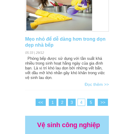
Mẹo nhỏ để dễ dàng hơn trong dọn
dẹp nhà bếp
05:33 | 29/12
Phòng bếp được sử dụng với tần suất khá
nhiều trong sinh hoạt hằng ngày của gia đình
bạn. Là vị trí khó lau dọn bởi những vết bẩn,
vết dầu mỡ khó nhằn gây khó khăn trong việc
vệ sinh lau dọn.
Đọc thêm >>
<<
1
2
3
4
5
>>
Vệ sinh công nghiệp