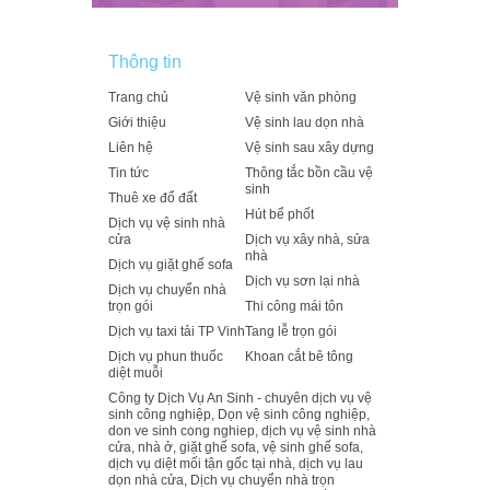
Thông tin
Trang chủ
Vệ sinh văn phòng
Giới thiệu
Vệ sinh lau dọn nhà
Liên hệ
Vệ sinh sau xây dựng
Tin tức
Thông tắc bồn cầu vệ
sinh
Thuê xe đổ đất
Hút bể phốt
Dịch vụ vệ sinh nhà
cửa
Dịch vụ xây nhà, sửa
nhà
Dịch vụ giặt ghế sofa
Dịch vụ sơn lại nhà
Dịch vụ chuyển nhà
trọn gói
Thi công mái tôn
Dịch vụ taxi tải TP Vinh
Tang lễ trọn gói
Dịch vụ phun thuốc
Khoan cắt bê tông
diệt muỗi
Công ty Dịch Vụ An Sinh - chuyên dịch vụ vệ
sinh công nghiệp, Dọn vệ sinh công nghiệp,
don ve sinh cong nghiep, dịch vụ vệ sinh nhà
cửa, nhà ở, giặt ghế sofa, vệ sinh ghế sofa,
dịch vụ diệt mối tận gốc tại nhà, dịch vụ lau
dọn nhà cửa, Dịch vụ chuyển nhà trọn