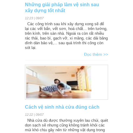
Những giải pháp làm vệ sinh sau
xây dựng tốt nhất
12:23 | 09/07
Các công trình sau khi xây dựng xong sẽ để
lại các vết bẩn, vết sơn, hoá chất... trên tường,
trên kính, trên sàn nhà. Ngoài ra còn rất nhiều
rác thải, bao bì, gạch vỡ, xi măng, các dải băng
dính dán bảo vệ,... sau quá trình thi công còn
sót lại.
Đọc thêm >>
Cách vệ sinh nhà cửa đúng cách
12:22 | 09/07
Nhà cửa dù được thường xuyên lau chùi, quét
dọn sạch sẽ nhưng cũng không tránh khỏi các
mùi khó chịu gây nên từ những vật dụng trong